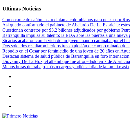
Ultimas Noticias
Como carne de cañón: así reclutan a colombianos para pelear por Rusi
Así quedó conformado el gabinete de Abelardo De La Espriella: estos
Cuestionan contratos por $3,2 billones adjudicados por gobierno Petr
Barranquilla impulsa su talento: la EDA abre las puertas a una nueva g
Sicarios acabaron con la vida de un joven cuando caminaba por el bar
Dos soldados resultaron heridos tras explosión de campo minado de l
Repudio en el Cesar por feminicidio de una joven de 20 años en Agu
Destacan sistema de salud pública de Barranquilla en foro internaciona
Diovanny De La Hoz, el albañil que fue atropellado en 7 de Abril cua
Menos horas de trabajo, más recargos y adiós al día de la familia: así
Primero Noticias
El mejor portal web de noticias de Barranquilla