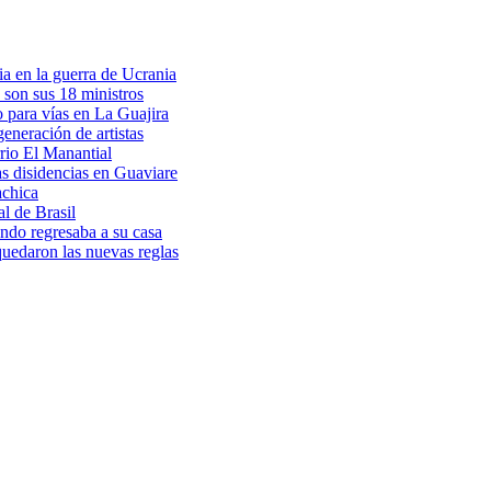
a en la guerra de Ucrania
 son sus 18 ministros
o para vías en La Guajira
eneración de artistas
rio El Manantial
as disidencias en Guaviare
achica
l de Brasil
ndo regresaba a su casa
 quedaron las nuevas reglas