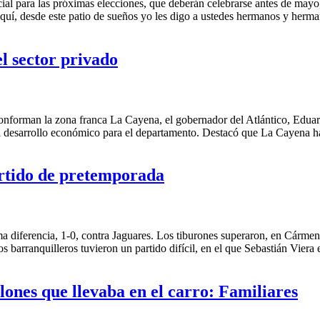
cial para las próximas elecciones, que deberán celebrarse antes de may
 aquí, desde este patio de sueños yo les digo a ustedes hermanos y her
l sector privado
forman la zona franca La Cayena, el gobernador del Atlántico, Eduar
a en desarrollo económico para el departamento. Destacó que La Cayena 
artido de pretemporada
 diferencia, 1-0, contra Jaguares. Los tiburones superaron, en Cármen 
barranquilleros tuvieron un partido difícil, en el que Sebastián Viera
lones que llevaba en el carro: Familiares