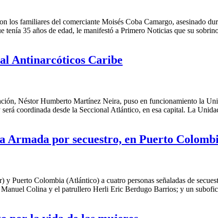
los familiares del comerciante Moisés Coba Camargo, asesinado duran
que tenía 35 años de edad, le manifestó a Primero Noticias que su sobrin
al Antinarcóticos Caribe
 Nación, Néstor Humberto Martínez Neira, puso en funcionamiento la Unid
 será coordinada desde la Seccional Atlántico, en esa capital. La Unid
e la Armada por secuestro, en Puerto Colomb
r) y Puerto Colombia (Atlántico) a cuatro personas señaladas de secuest
n Manuel Colina y el patrullero Herli Eric Berdugo Barrios; y un subofic