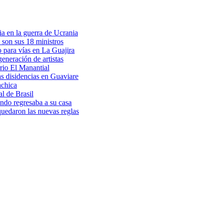
a en la guerra de Ucrania
 son sus 18 ministros
o para vías en La Guajira
eneración de artistas
rio El Manantial
as disidencias en Guaviare
achica
l de Brasil
ndo regresaba a su casa
 quedaron las nuevas reglas