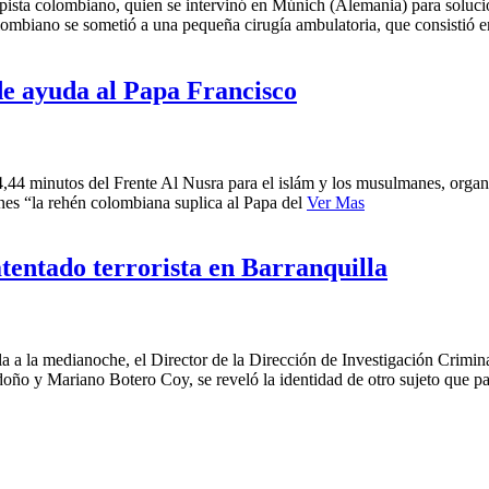
ta colombiano, quien se intervinó en Múnich (Alemania) para soluciona
ombiano se sometió a una pequeña cirugía ambulatoria, que consistió e
e ayuda al Papa Francisco
4,44 minutos del Frente Al Nusra para el islám y los musulmanes, organi
enes “la rehén colombiana suplica al Papa del
Ver Mas
tentado terrorista en Barranquilla
 la medianoche, el Director de la Dirección de Investigación Criminal
oño y Mariano Botero Coy, se reveló la identidad de otro sujeto que pa