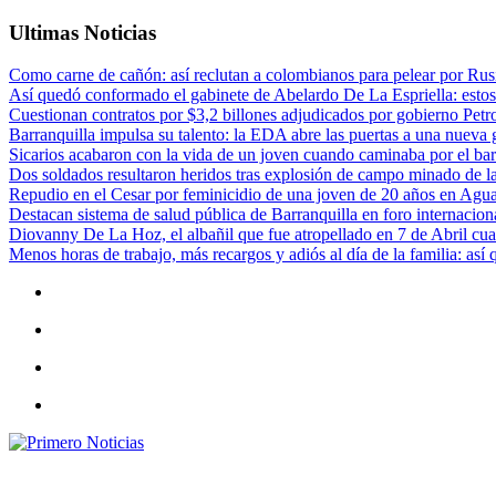
Ultimas Noticias
Como carne de cañón: así reclutan a colombianos para pelear por Rusi
Así quedó conformado el gabinete de Abelardo De La Espriella: estos
Cuestionan contratos por $3,2 billones adjudicados por gobierno Petr
Barranquilla impulsa su talento: la EDA abre las puertas a una nueva g
Sicarios acabaron con la vida de un joven cuando caminaba por el bar
Dos soldados resultaron heridos tras explosión de campo minado de l
Repudio en el Cesar por feminicidio de una joven de 20 años en Agu
Destacan sistema de salud pública de Barranquilla en foro internaciona
Diovanny De La Hoz, el albañil que fue atropellado en 7 de Abril cua
Menos horas de trabajo, más recargos y adiós al día de la familia: así
Primero Noticias
El mejor portal web de noticias de Barranquilla