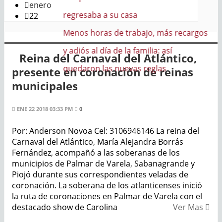
enero
a
22
abajo, más recargos
familia: así
Reina del Carnaval del Atlántico,
s reglas
presente en coronación de reinas
municipales
ENE 22 2018 03:33 PM
0
Por: Anderson Novoa Cel: 3106946146 La reina del
Carnaval del Atlántico, María Alejandra Borrás
Fernández, acompañó a las soberanas de los
municipios de Palmar de Varela, Sabanagrande y
Piojó durante sus correspondientes veladas de
coronación. La soberana de los atlanticenses inició
la ruta de coronaciones en Palmar de Varela con el
destacado show de Carolina
Ver Mas