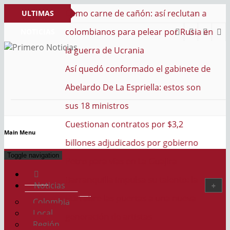
n: así reclutan a
ULTIMAS
elear por Rusia en
NOTICIAS
ia
PRIMERO NOTICIAS
El mejor portal web de noticias de Barranquilla
ado el gabinete de
iella: estos son
os por $3,2
Main Menu
os por gobierno
Toggle navigation
La Guajira
a su talento: la
Noticias
as a una nueva
Colombia
Local
stas
Región