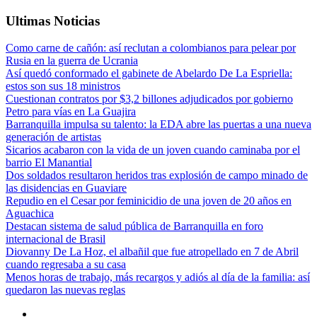
Ultimas Noticias
Como carne de cañón: así reclutan a colombianos para pelear por
Rusia en la guerra de Ucrania
Así quedó conformado el gabinete de Abelardo De La Espriella:
estos son sus 18 ministros
Cuestionan contratos por $3,2 billones adjudicados por gobierno
Petro para vías en La Guajira
Barranquilla impulsa su talento: la EDA abre las puertas a una nueva
generación de artistas
Sicarios acabaron con la vida de un joven cuando caminaba por el
barrio El Manantial
Dos soldados resultaron heridos tras explosión de campo minado de
las disidencias en Guaviare
Repudio en el Cesar por feminicidio de una joven de 20 años en
Aguachica
Destacan sistema de salud pública de Barranquilla en foro
internacional de Brasil
Diovanny De La Hoz, el albañil que fue atropellado en 7 de Abril
cuando regresaba a su casa
Menos horas de trabajo, más recargos y adiós al día de la familia: así
quedaron las nuevas reglas