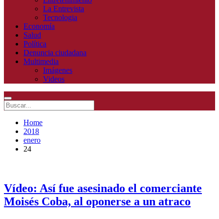
La Entrevista
Tecnologia
Economía
Salud
Política
Denuncia ciudadana
Multimedia
Imágenes
Videos
Home
2018
enero
24
Vídeo: Así fue asesinado el comerciante
Moisés Coba, al oponerse a un atraco