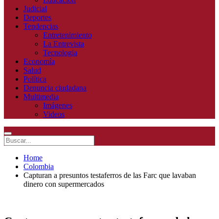
Judicial
Deportes
Tendencias
Entretenimiento
La Entrevista
Tecnologia
Economía
Salud
Política
Denuncia ciudadana
Multimedia
Imágenes
Videos
Home
Colombia
Capturan a presuntos testaferros de las Farc que lavaban
dinero con supermercados