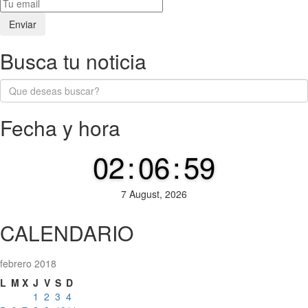
Busca tu noticia
Fecha y hora
02
:
06
:
59
7 August, 2026
CALENDARIO
febrero 2018
L
M
X
J
V
S
D
1
2
3
4