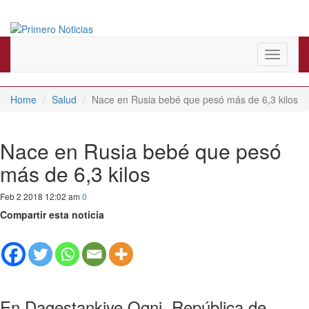
El mejor portal web de noticias de Barranquilla
Primero Noticias
Toggle
navigati
Home
Salud
Nace en Rusia bebé que pesó más de 6,3 kilos
Nace en Rusia bebé que pesó
más de 6,3 kilos
Feb 2 2018 12:02 am
0
Compartir esta noticia
En Dagestankiye Ogni, República de