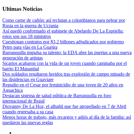
Ultimas Noticias
Como carne de cañón: así reclutan a colombianos para pelear por
Rusia en la guerra de Ucrania
Así quedó conformado el gabinete de Abelardo De La Espriella:
estos son sus 18 ministros
Cuestionan contratos por $3,2 billones adjudicados por gobierno
Petro para vías en La Guajira
Barranquilla impulsa su talento: la EDA abre las puertas a una nueva
generación de artistas
Sicarios acabaron con la vida de un joven cuando caminaba por el
barrio El Manantial
Dos soldados resultaron heridos tras explosión de campo minado de
las disidencias en Guaviare
Repudio en el Cesar por feminicidio de una joven de 20 años en
Aguachica
Destacan sistema de salud pública de Barranquilla en foro
internacional de Brasil
Diovanny De La Hoz, el albañil que fue atropellado en 7 de Abril
cuando regresaba a su casa
Menos horas de trabajo, más recargos y adiós al día de la familia: así
quedaron las nuevas reglas