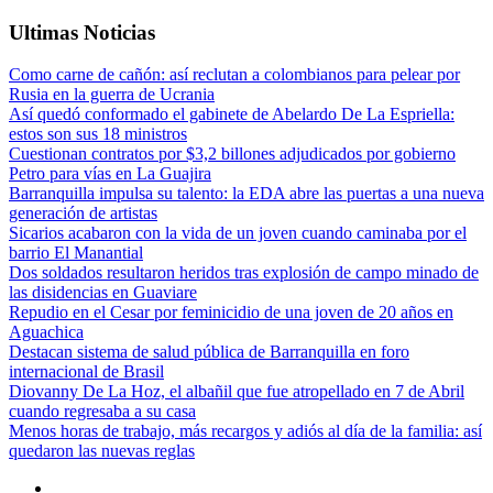
Ultimas Noticias
Como carne de cañón: así reclutan a colombianos para pelear por
Rusia en la guerra de Ucrania
Así quedó conformado el gabinete de Abelardo De La Espriella:
estos son sus 18 ministros
Cuestionan contratos por $3,2 billones adjudicados por gobierno
Petro para vías en La Guajira
Barranquilla impulsa su talento: la EDA abre las puertas a una nueva
generación de artistas
Sicarios acabaron con la vida de un joven cuando caminaba por el
barrio El Manantial
Dos soldados resultaron heridos tras explosión de campo minado de
las disidencias en Guaviare
Repudio en el Cesar por feminicidio de una joven de 20 años en
Aguachica
Destacan sistema de salud pública de Barranquilla en foro
internacional de Brasil
Diovanny De La Hoz, el albañil que fue atropellado en 7 de Abril
cuando regresaba a su casa
Menos horas de trabajo, más recargos y adiós al día de la familia: así
quedaron las nuevas reglas