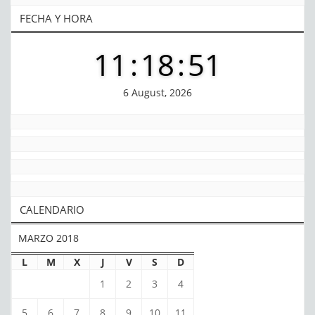
FECHA Y HORA
11
:
18
:
51
6 August, 2026
CALENDARIO
MARZO 2018
L
M
X
J
V
S
D
1
2
3
4
5
6
7
8
9
10
11