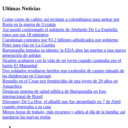
Ultimas Noticias
Como carne de cañón: así reclutan a colombianos para pelear por
Rusia en la guerra de Ucrania
Así quedó conformado el gabinete de Abelardo De La Espriella:
estos son sus 18 ministros
Cuestionan contratos por $3,2 billones adjudicados por gobierno
Petro para vías en La Guajira
Barranquilla impulsa su talento: la EDA abre las puertas a una nueva
generación de artistas
Sicarios acabaron con la vida de un joven cuando caminaba por el
barrio El Manantial
Dos soldados resultaron heridos tras explosión de campo minado de
las disidencias en Guaviare
Repudio en el Cesar por feminicidio de una joven de 20 años en
Aguachica
Destacan sistema de salud pública de Barranquilla en foro
internacional de Brasil
Diovanny De La Hoz, el albañil que fue atropellado en 7 de Abril
cuando regresaba a su casa
Menos horas de trabajo, más recargos y adiós al día de la familia: así
quedaron las nuevas reglas