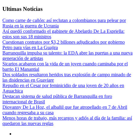
Ultimas Noticias
Como carne de cañón: así reclutan a colombianos para pelear por
Rusia en la guerra de Ucrania
Así quedó conformado el gabinete de Abelardo De La Espriella:
estos son sus 18 ministros
Cuestionan contratos por $3,2 billones adjudicados por gobierno
Petro para vías en La Guajira
Barranquilla impulsa su talento: la EDA abre las puertas a una nueva
generación de artistas
Sicarios acabaron con la vida de un joven cuando caminaba por el
barrio El Manantial
Dos soldados resultaron heridos tras explosión de campo minado de
las disidencias en Guaviare
Repudio en el Cesar por feminicidio de una joven de 20 años en
Aguachica
Destacan sistema de salud pública de Barranquilla en foro
internacional de Brasil
Diovanny De La Hoz, el albañil que fue atropellado en 7 de Abril
cuando regresaba a su casa
Menos horas de trabajo, más recargos y adiós al día de la familia: así
quedaron las nuevas reglas