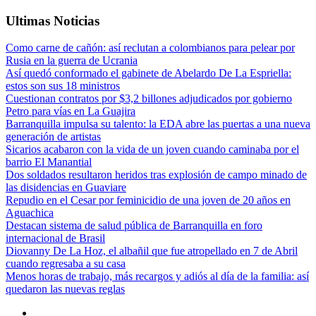
Ultimas Noticias
Como carne de cañón: así reclutan a colombianos para pelear por
Rusia en la guerra de Ucrania
Así quedó conformado el gabinete de Abelardo De La Espriella:
estos son sus 18 ministros
Cuestionan contratos por $3,2 billones adjudicados por gobierno
Petro para vías en La Guajira
Barranquilla impulsa su talento: la EDA abre las puertas a una nueva
generación de artistas
Sicarios acabaron con la vida de un joven cuando caminaba por el
barrio El Manantial
Dos soldados resultaron heridos tras explosión de campo minado de
las disidencias en Guaviare
Repudio en el Cesar por feminicidio de una joven de 20 años en
Aguachica
Destacan sistema de salud pública de Barranquilla en foro
internacional de Brasil
Diovanny De La Hoz, el albañil que fue atropellado en 7 de Abril
cuando regresaba a su casa
Menos horas de trabajo, más recargos y adiós al día de la familia: así
quedaron las nuevas reglas