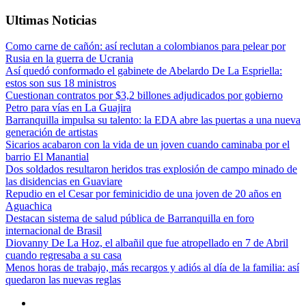
Ultimas Noticias
Como carne de cañón: así reclutan a colombianos para pelear por
Rusia en la guerra de Ucrania
Así quedó conformado el gabinete de Abelardo De La Espriella:
estos son sus 18 ministros
Cuestionan contratos por $3,2 billones adjudicados por gobierno
Petro para vías en La Guajira
Barranquilla impulsa su talento: la EDA abre las puertas a una nueva
generación de artistas
Sicarios acabaron con la vida de un joven cuando caminaba por el
barrio El Manantial
Dos soldados resultaron heridos tras explosión de campo minado de
las disidencias en Guaviare
Repudio en el Cesar por feminicidio de una joven de 20 años en
Aguachica
Destacan sistema de salud pública de Barranquilla en foro
internacional de Brasil
Diovanny De La Hoz, el albañil que fue atropellado en 7 de Abril
cuando regresaba a su casa
Menos horas de trabajo, más recargos y adiós al día de la familia: así
quedaron las nuevas reglas