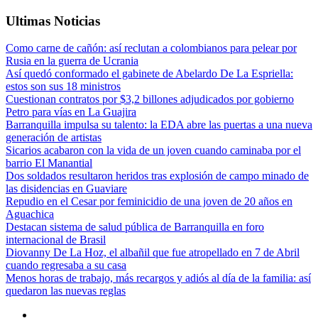
Ultimas Noticias
Como carne de cañón: así reclutan a colombianos para pelear por
Rusia en la guerra de Ucrania
Así quedó conformado el gabinete de Abelardo De La Espriella:
estos son sus 18 ministros
Cuestionan contratos por $3,2 billones adjudicados por gobierno
Petro para vías en La Guajira
Barranquilla impulsa su talento: la EDA abre las puertas a una nueva
generación de artistas
Sicarios acabaron con la vida de un joven cuando caminaba por el
barrio El Manantial
Dos soldados resultaron heridos tras explosión de campo minado de
las disidencias en Guaviare
Repudio en el Cesar por feminicidio de una joven de 20 años en
Aguachica
Destacan sistema de salud pública de Barranquilla en foro
internacional de Brasil
Diovanny De La Hoz, el albañil que fue atropellado en 7 de Abril
cuando regresaba a su casa
Menos horas de trabajo, más recargos y adiós al día de la familia: así
quedaron las nuevas reglas