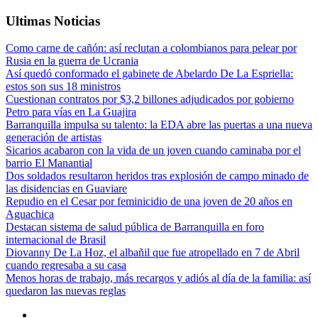
Ultimas Noticias
Como carne de cañón: así reclutan a colombianos para pelear por
Rusia en la guerra de Ucrania
Así quedó conformado el gabinete de Abelardo De La Espriella:
estos son sus 18 ministros
Cuestionan contratos por $3,2 billones adjudicados por gobierno
Petro para vías en La Guajira
Barranquilla impulsa su talento: la EDA abre las puertas a una nueva
generación de artistas
Sicarios acabaron con la vida de un joven cuando caminaba por el
barrio El Manantial
Dos soldados resultaron heridos tras explosión de campo minado de
las disidencias en Guaviare
Repudio en el Cesar por feminicidio de una joven de 20 años en
Aguachica
Destacan sistema de salud pública de Barranquilla en foro
internacional de Brasil
Diovanny De La Hoz, el albañil que fue atropellado en 7 de Abril
cuando regresaba a su casa
Menos horas de trabajo, más recargos y adiós al día de la familia: así
quedaron las nuevas reglas