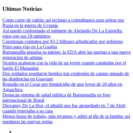
Ultimas Noticias
Como carne de cañón: así reclutan a colombianos para pelear por
Rusia en la guerra de Ucrania
Así quedó conformado el gabinete de Abelardo De La Espriella:
estos son sus 18 ministros
Cuestionan contratos por $3,2 billones adjudicados por gobierno
Petro para vías en La Guajira
Barranquilla impulsa su talento: la EDA abre las puertas a una nueva
generación de artistas
Sicarios acabaron con la vida de un joven cuando caminaba por el
barrio El Manantial
Dos soldados resultaron heridos tras explosión de campo minado de
las disidencias en Guaviare
Repudio en el Cesar por feminicidio de una joven de 20 años en
Aguachica
Destacan sistema de salud pública de Barranquilla en foro
internacional de Brasil
Diovanny De La Hoz, el albañil que fue atropellado en 7 de Abril
cuando regresaba a su casa
Menos horas de trabajo, más recargos y adiós al día de la familia: así
quedaron las nuevas reglas