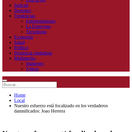
Judicial
Deportes
Tendencias
Entretenimiento
La Entrevista
Tecnologia
Economía
Salud
Política
Denuncia ciudadana
Multimedia
Imágenes
Videos
Home
Local
Nuestro esfuerzo está focalizado en los verdaderos
damnificados: Joao Herrera