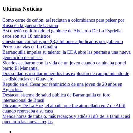
Ultimas Noticias
Como carne de cañón: así reclutan a colombianos para pelear por
Rusia en la guerra de Ucrania
Así quedó conformado el gabinete de Abelardo De La Espriella:
estos son sus 18 ministros
Cuestionan contratos por $3,2 billones adjudicados por gobierno
Petro para vías en La Guajira
Barranquilla impulsa su talento: la EDA abre las puertas a una nueva
generación de artistas
Sicarios acabaron con la vida de un joven cuando caminaba por el
barrio El Manantial
Dos soldados resultaron heridos tras explosión de campo minado de
las disidencias en Guaviare
Repudio en el Cesar por feminicidio de una joven de 20 años en
Aguachica
Destacan sistema de salud pública de Barranquilla en foro
internacional de Brasil
Diovanny De La Hoz, el albañil que fue atropellado en 7 de Abril
cuando regresaba a su casa
Menos horas de trabajo, más recargos y adiós al día de la familia: así
quedaron las nuevas reglas