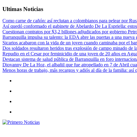
Ultimas Noticias
Como carne de cañón: así reclutan a colombianos para pelear por Rusi
Así quedó conformado el gabinete de Abelardo De La Espriella: estos
Cuestionan contratos por $3,2 billones adjudicados por gobierno Petr
Barranquilla impulsa su talento: la EDA abre las puertas a una nueva g
Sicarios acabaron con la vida de un joven cuando caminaba por el bar
Dos soldados resultaron heridos tras explosión de campo minado de l
Repudio en el Cesar por feminicidio de una joven de 20 años en Agu
Destacan sistema de salud pública de Barranquilla en foro internaciona
Diovanny De La Hoz, el albañil que fue atropellado en 7 de Abril cua
Menos horas de trabajo, más recargos y adiós al día de la familia: así
Primero Noticias
El mejor portal web de noticias de Barranquilla