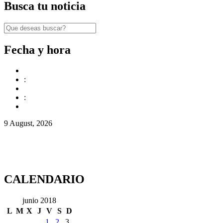
Busca tu noticia
Fecha y hora
:
:
9 August, 2026
CALENDARIO
junio 2018
L
M
X
J
V
S
D
1
2
3