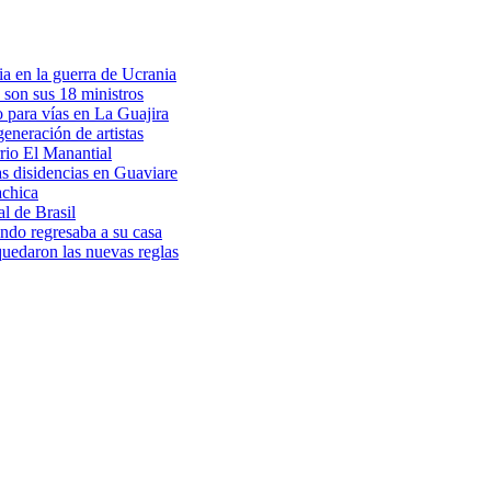
a en la guerra de Ucrania
 son sus 18 ministros
o para vías en La Guajira
eneración de artistas
rio El Manantial
as disidencias en Guaviare
achica
l de Brasil
ndo regresaba a su casa
 quedaron las nuevas reglas