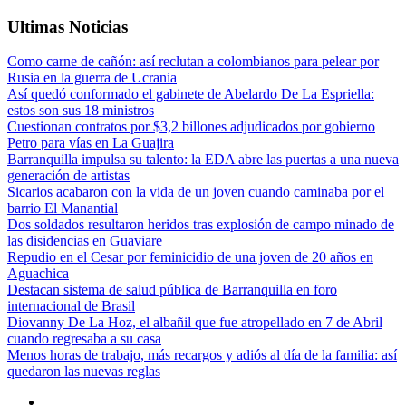
Ultimas Noticias
Como carne de cañón: así reclutan a colombianos para pelear por
Rusia en la guerra de Ucrania
Así quedó conformado el gabinete de Abelardo De La Espriella:
estos son sus 18 ministros
Cuestionan contratos por $3,2 billones adjudicados por gobierno
Petro para vías en La Guajira
Barranquilla impulsa su talento: la EDA abre las puertas a una nueva
generación de artistas
Sicarios acabaron con la vida de un joven cuando caminaba por el
barrio El Manantial
Dos soldados resultaron heridos tras explosión de campo minado de
las disidencias en Guaviare
Repudio en el Cesar por feminicidio de una joven de 20 años en
Aguachica
Destacan sistema de salud pública de Barranquilla en foro
internacional de Brasil
Diovanny De La Hoz, el albañil que fue atropellado en 7 de Abril
cuando regresaba a su casa
Menos horas de trabajo, más recargos y adiós al día de la familia: así
quedaron las nuevas reglas