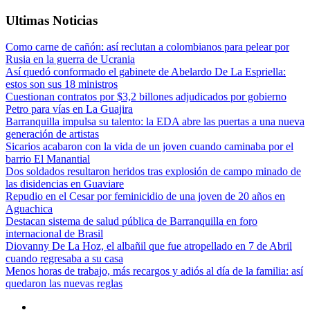
Ultimas Noticias
Como carne de cañón: así reclutan a colombianos para pelear por
Rusia en la guerra de Ucrania
Así quedó conformado el gabinete de Abelardo De La Espriella:
estos son sus 18 ministros
Cuestionan contratos por $3,2 billones adjudicados por gobierno
Petro para vías en La Guajira
Barranquilla impulsa su talento: la EDA abre las puertas a una nueva
generación de artistas
Sicarios acabaron con la vida de un joven cuando caminaba por el
barrio El Manantial
Dos soldados resultaron heridos tras explosión de campo minado de
las disidencias en Guaviare
Repudio en el Cesar por feminicidio de una joven de 20 años en
Aguachica
Destacan sistema de salud pública de Barranquilla en foro
internacional de Brasil
Diovanny De La Hoz, el albañil que fue atropellado en 7 de Abril
cuando regresaba a su casa
Menos horas de trabajo, más recargos y adiós al día de la familia: así
quedaron las nuevas reglas