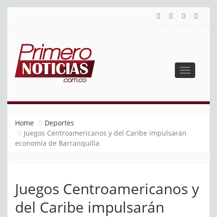
Toggle
navigatio
PRIMERO NOTICIAS
El mejor portal web de noticias de Barranquilla
Home
Deportes
Juegos Centroamericanos y del Caribe impulsarán
economía de Barranquilla
Juegos Centroamericanos y
del Caribe impulsarán