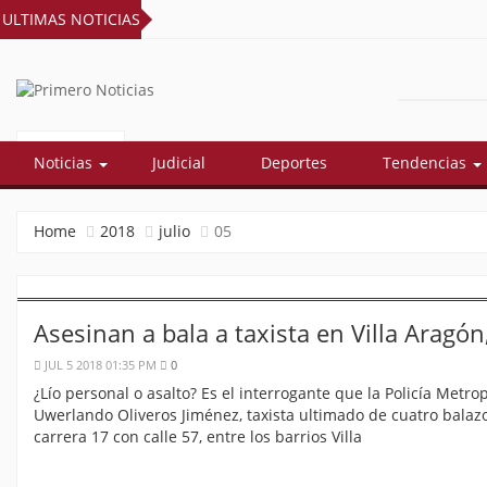
ULTIMAS NOTICIAS
PRIMERO
El mejor portal web de noticias de
Barranquilla
NOTICIAS
Noticias
Judicial
Deportes
Tendencias
Home
2018
julio
05
Asesinan a bala a taxista en Villa Aragón
JUL 5 2018 01:35 PM
0
¿Lío personal o asalto? Es el interrogante que la Policía Metr
Uwerlando Oliveros Jiménez, taxista ultimado de cuatro balaz
carrera 17 con calle 57, entre los barrios Villa