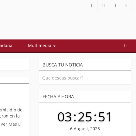
dadana
Multimedia
BUSCA TU NOTICIA
FECHA Y HORA
homicidio de
03
:
25
:
51
eron en la
Ver Mas
6 August, 2026