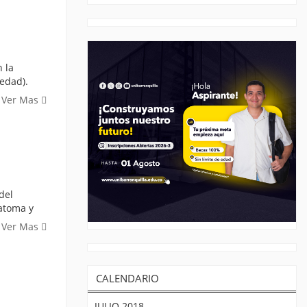
 la
ledad).
Ver Mas
del
catoma y
Ver Mas
CALENDARIO
JULIO 2018