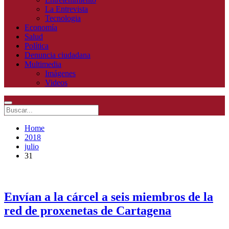
La Entrevista
Tecnologia
Economía
Salud
Política
Denuncia ciudadana
Multimedia
Imágenes
Videos
Home
2018
julio
31
Envían a la cárcel a seis miembros de la
red de proxenetas de Cartagena