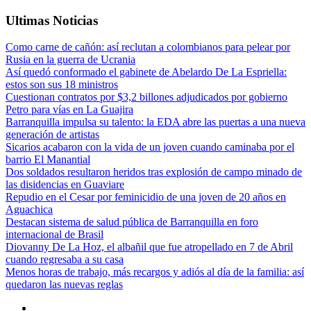
Ultimas Noticias
Como carne de cañón: así reclutan a colombianos para pelear por
Rusia en la guerra de Ucrania
Así quedó conformado el gabinete de Abelardo De La Espriella:
estos son sus 18 ministros
Cuestionan contratos por $3,2 billones adjudicados por gobierno
Petro para vías en La Guajira
Barranquilla impulsa su talento: la EDA abre las puertas a una nueva
generación de artistas
Sicarios acabaron con la vida de un joven cuando caminaba por el
barrio El Manantial
Dos soldados resultaron heridos tras explosión de campo minado de
las disidencias en Guaviare
Repudio en el Cesar por feminicidio de una joven de 20 años en
Aguachica
Destacan sistema de salud pública de Barranquilla en foro
internacional de Brasil
Diovanny De La Hoz, el albañil que fue atropellado en 7 de Abril
cuando regresaba a su casa
Menos horas de trabajo, más recargos y adiós al día de la familia: así
quedaron las nuevas reglas