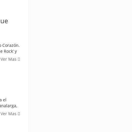
que
do Corazón.
e Rock’ y
Ver Mas
a el
analarga,
Ver Mas