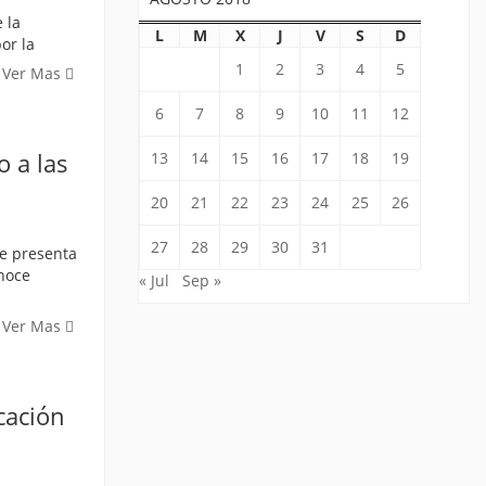
 la
L
M
X
J
V
S
D
or la
1
2
3
4
5
Ver Mas
6
7
8
9
10
11
12
o a las
13
14
15
16
17
18
19
20
21
22
23
24
25
26
27
28
29
30
31
se presenta
onoce
« Jul
Sep »
Ver Mas
cación