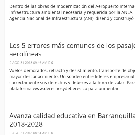
Dentro de las obras de modernización del Aeropuerto Internaci
infraestructura ambiental necesaria y requerida por la ANLA. 
Agencia Nacional de Infraestructura (ANI), diseñó y construyó
Los 5 errores más comunes de los pasaje
aerolíneas
AGO 31 2018 09:46 AM
0
Vuelos demorados, retracto y desistimiento, transporte de obj
mayor desconocimiento. Un sondeo entre líderes empresariales
correctamente sus derechos y deberes a la hora de volar. Pa
plataforma www.derechosydeberes.co para aumentar
Avanza calidad educativa en Barranquill
2018-2028
AGO 31 2018 08:31 AM
0