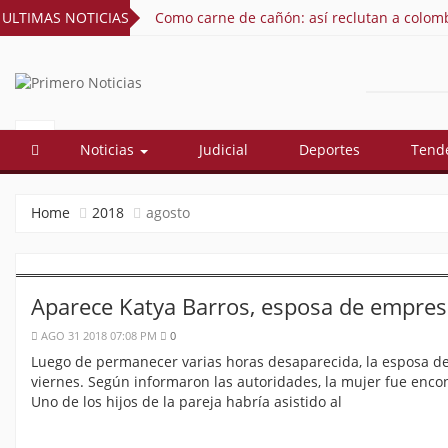
olombianos para pelear por Rusia en la guerra de Ucrania
ULTIMAS NOTICIAS
PRIMERO
El mejor portal web de noticias de
Barranquilla
NOTICIAS
Noticias
Judicial
Deportes
Tend
Home
2018
agosto
Aparece Katya Barros, esposa de empresar
AGO 31 2018 07:08 PM
0
Luego de permanecer varias horas desaparecida, la esposa de
viernes. Según informaron las autoridades, la mujer fue encont
Uno de los hijos de la pareja habría asistido al