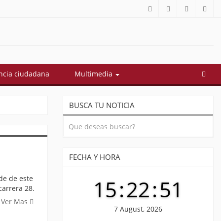
estos son sus 18 ministros
Cuestionan contratos p
cia ciudadana
Multimedia
BUSCA TU NOTICIA
FECHA Y HORA
de de este
15
:
22
:
52
carrera 28.
Ver Mas
7 August, 2026