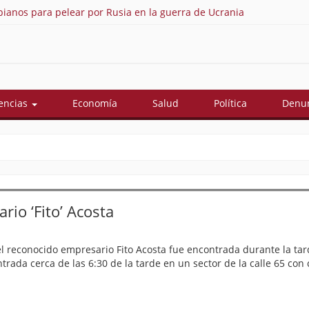
Así quedó conformado el gabinete de Abelardo De La Espriella: 
encias
Economía
Salud
Política
Denun
io ‘Fito’ Acosta
l reconocido empresario Fito Acosta fue encontrada durante la tar
rada cerca de las 6:30 de la tarde en un sector de la calle 65 con 