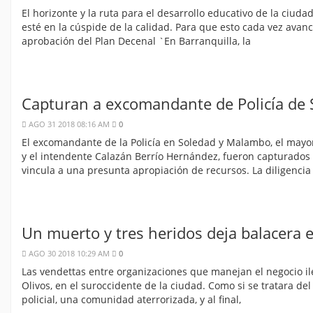
El horizonte y la ruta para el desarrollo educativo de la ciu
esté en la cúspide de la calidad. Para que esto cada vez avance
aprobación del Plan Decenal `En Barranquilla, la
Capturan a excomandante de Policía de 
AGO 31 2018 08:16 AM
0
El excomandante de la Policía en Soledad y Malambo, el mayo
y el intendente Calazán Berrío Hernández, fueron capturados 
vincula a una presunta apropiación de recursos. La diligencia 
Un muerto y tres heridos deja balacera e
AGO 30 2018 10:29 AM
0
Las vendettas entre organizaciones que manejan el negocio ileg
Olivos, en el suroccidente de la ciudad. Como si se tratara de
policial, una comunidad aterrorizada, y al final,