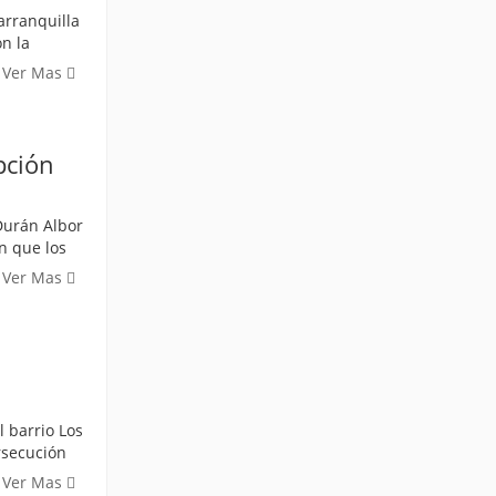
arranquilla
on la
Ver Mas
pción
Durán Albor
n que los
Ver Mas
l barrio Los
ersecución
Ver Mas