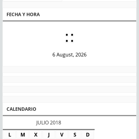
FECHA Y HORA
:
:
6 August, 2026
CALENDARIO
JULIO 2018
L
M
X
J
V
S
D