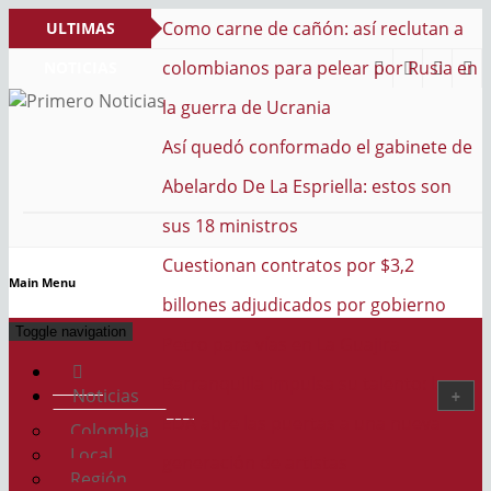
n: así reclutan a
ULTIMAS
elear por Rusia en
NOTICIAS
ia
PRIMERO NOTICIAS
El mejor portal web de noticias de Barranquilla
ado el gabinete de
iella: estos son
os por $3,2
Main Menu
os por gobierno
Toggle navigation
La Guajira
a su talento: la
Noticias
as a una nueva
Colombia
Local
stas
Región