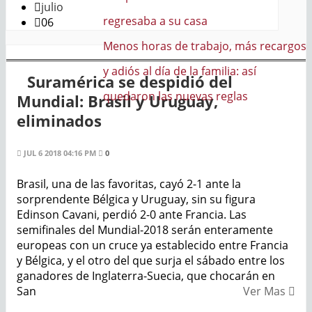
julio
a
06
abajo, más recargos
familia: así
Suramérica se despidió del
s reglas
Mundial: Brasil y Uruguay,
eliminados
JUL 6 2018 04:16 PM
0
Brasil, una de las favoritas, cayó 2-1 ante la
sorprendente Bélgica y Uruguay, sin su figura
Edinson Cavani, perdió 2-0 ante Francia. Las
semifinales del Mundial-2018 serán enteramente
europeas con un cruce ya establecido entre Francia
y Bélgica, y el otro del que surja el sábado entre los
ganadores de Inglaterra-Suecia, que chocarán en
San
Ver Mas