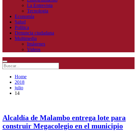
La Entrevista
Tecnologia
Economía
Salud
Política
Denuncia ciudadana
Multimedia
Imágenes
Videos
Home
2018
julio
14
Alcaldía de Malambo entrega lote para
construir Megacolegio en el municipio