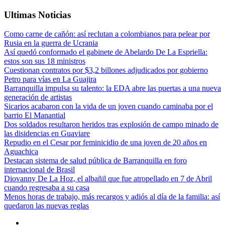
Ultimas Noticias
Como carne de cañón: así reclutan a colombianos para pelear por
Rusia en la guerra de Ucrania
Así quedó conformado el gabinete de Abelardo De La Espriella:
estos son sus 18 ministros
Cuestionan contratos por $3,2 billones adjudicados por gobierno
Petro para vías en La Guajira
Barranquilla impulsa su talento: la EDA abre las puertas a una nueva
generación de artistas
Sicarios acabaron con la vida de un joven cuando caminaba por el
barrio El Manantial
Dos soldados resultaron heridos tras explosión de campo minado de
las disidencias en Guaviare
Repudio en el Cesar por feminicidio de una joven de 20 años en
Aguachica
Destacan sistema de salud pública de Barranquilla en foro
internacional de Brasil
Diovanny De La Hoz, el albañil que fue atropellado en 7 de Abril
cuando regresaba a su casa
Menos horas de trabajo, más recargos y adiós al día de la familia: así
quedaron las nuevas reglas