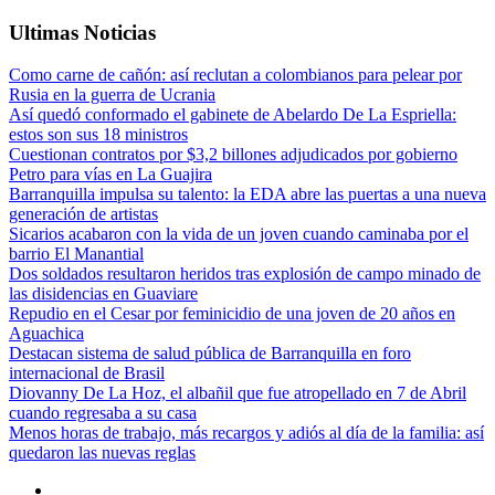
Ultimas Noticias
Como carne de cañón: así reclutan a colombianos para pelear por
Rusia en la guerra de Ucrania
Así quedó conformado el gabinete de Abelardo De La Espriella:
estos son sus 18 ministros
Cuestionan contratos por $3,2 billones adjudicados por gobierno
Petro para vías en La Guajira
Barranquilla impulsa su talento: la EDA abre las puertas a una nueva
generación de artistas
Sicarios acabaron con la vida de un joven cuando caminaba por el
barrio El Manantial
Dos soldados resultaron heridos tras explosión de campo minado de
las disidencias en Guaviare
Repudio en el Cesar por feminicidio de una joven de 20 años en
Aguachica
Destacan sistema de salud pública de Barranquilla en foro
internacional de Brasil
Diovanny De La Hoz, el albañil que fue atropellado en 7 de Abril
cuando regresaba a su casa
Menos horas de trabajo, más recargos y adiós al día de la familia: así
quedaron las nuevas reglas