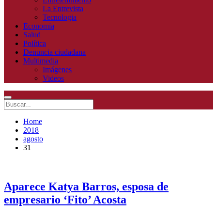
La Entrevista
Tecnologia
Economía
Salud
Política
Denuncia ciudadana
Multimedia
Imágenes
Videos
Home
2018
agosto
31
Aparece Katya Barros, esposa de
empresario ‘Fito’ Acosta