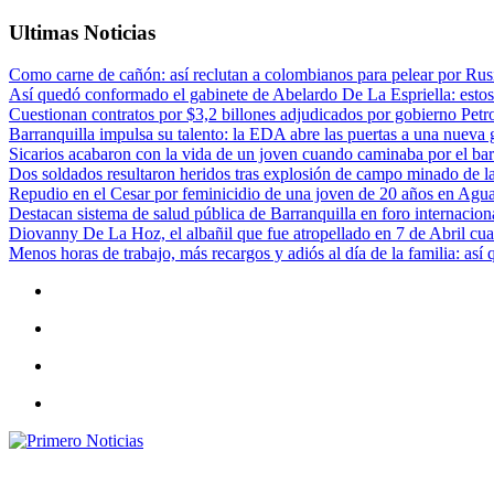
Ultimas Noticias
Como carne de cañón: así reclutan a colombianos para pelear por Rusi
Así quedó conformado el gabinete de Abelardo De La Espriella: estos
Cuestionan contratos por $3,2 billones adjudicados por gobierno Petr
Barranquilla impulsa su talento: la EDA abre las puertas a una nueva g
Sicarios acabaron con la vida de un joven cuando caminaba por el bar
Dos soldados resultaron heridos tras explosión de campo minado de l
Repudio en el Cesar por feminicidio de una joven de 20 años en Agu
Destacan sistema de salud pública de Barranquilla en foro internaciona
Diovanny De La Hoz, el albañil que fue atropellado en 7 de Abril cua
Menos horas de trabajo, más recargos y adiós al día de la familia: así
Primero Noticias
El mejor portal web de noticias de Barranquilla