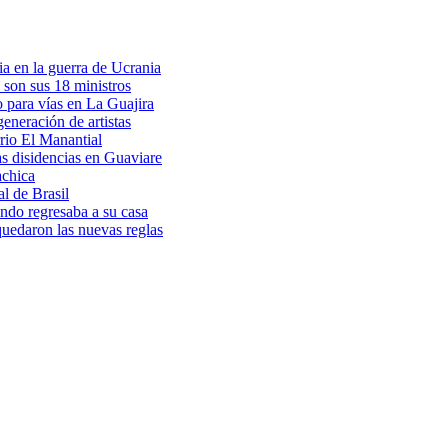
a en la guerra de Ucrania
 son sus 18 ministros
o para vías en La Guajira
eneración de artistas
rio El Manantial
as disidencias en Guaviare
achica
l de Brasil
ndo regresaba a su casa
 quedaron las nuevas reglas