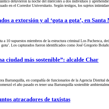
tlántico detuvieron la noche del miércoles a dos individuos y aprehendie
tuado en el Corredor Universitario. Según testigos, los sujetos intimida
dos a extorsión y al ‘gota a gota’, en Santa
 a 10 supuestos miembros de la estructura criminal Los Pachenca, dedic
a gota’. Los capturados fueron identificados como José Gregorio Bolañ
a ciudad más sostenible”: alcalde Char
mbra Barranquilla, en compañía de funcionarios de la Agencia Distrital 
comenzó el año pasado es tener una Barranquilla sostenible ambientalme
ntos atracadores de taxistas