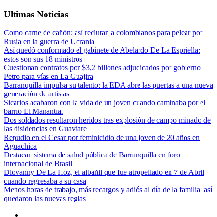
Ultimas Noticias
Como carne de cañón: así reclutan a colombianos para pelear por
Rusia en la guerra de Ucrania
Así quedó conformado el gabinete de Abelardo De La Espriella:
estos son sus 18 ministros
Cuestionan contratos por $3,2 billones adjudicados por gobierno
Petro para vías en La Guajira
Barranquilla impulsa su talento: la EDA abre las puertas a una nueva
generación de artistas
Sicarios acabaron con la vida de un joven cuando caminaba por el
barrio El Manantial
Dos soldados resultaron heridos tras explosión de campo minado de
las disidencias en Guaviare
Repudio en el Cesar por feminicidio de una joven de 20 años en
Aguachica
Destacan sistema de salud pública de Barranquilla en foro
internacional de Brasil
Diovanny De La Hoz, el albañil que fue atropellado en 7 de Abril
cuando regresaba a su casa
Menos horas de trabajo, más recargos y adiós al día de la familia: así
quedaron las nuevas reglas