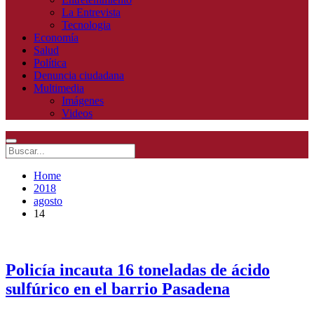
La Entrevista
Tecnologia
Economía
Salud
Política
Denuncia ciudadana
Multimedia
Imágenes
Videos
Home
2018
agosto
14
Policía incauta 16 toneladas de ácido
sulfúrico en el barrio Pasadena