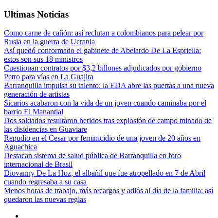
Ultimas Noticias
Como carne de cañón: así reclutan a colombianos para pelear por
Rusia en la guerra de Ucrania
Así quedó conformado el gabinete de Abelardo De La Espriella:
estos son sus 18 ministros
Cuestionan contratos por $3,2 billones adjudicados por gobierno
Petro para vías en La Guajira
Barranquilla impulsa su talento: la EDA abre las puertas a una nueva
generación de artistas
Sicarios acabaron con la vida de un joven cuando caminaba por el
barrio El Manantial
Dos soldados resultaron heridos tras explosión de campo minado de
las disidencias en Guaviare
Repudio en el Cesar por feminicidio de una joven de 20 años en
Aguachica
Destacan sistema de salud pública de Barranquilla en foro
internacional de Brasil
Diovanny De La Hoz, el albañil que fue atropellado en 7 de Abril
cuando regresaba a su casa
Menos horas de trabajo, más recargos y adiós al día de la familia: así
quedaron las nuevas reglas