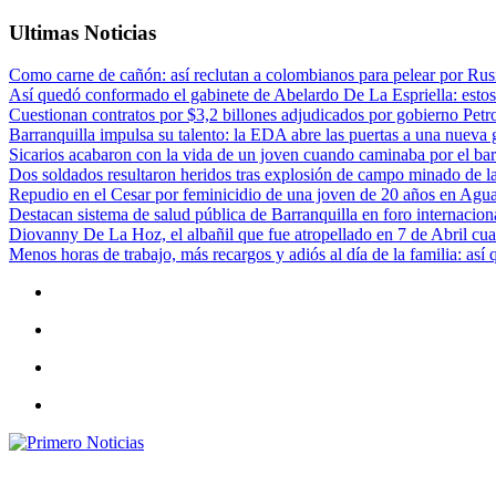
Ultimas Noticias
Como carne de cañón: así reclutan a colombianos para pelear por Rusi
Así quedó conformado el gabinete de Abelardo De La Espriella: estos
Cuestionan contratos por $3,2 billones adjudicados por gobierno Petr
Barranquilla impulsa su talento: la EDA abre las puertas a una nueva g
Sicarios acabaron con la vida de un joven cuando caminaba por el bar
Dos soldados resultaron heridos tras explosión de campo minado de l
Repudio en el Cesar por feminicidio de una joven de 20 años en Agu
Destacan sistema de salud pública de Barranquilla en foro internaciona
Diovanny De La Hoz, el albañil que fue atropellado en 7 de Abril cua
Menos horas de trabajo, más recargos y adiós al día de la familia: así
Primero Noticias
El mejor portal web de noticias de Barranquilla