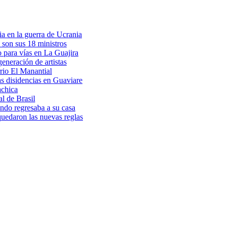
a en la guerra de Ucrania
 son sus 18 ministros
o para vías en La Guajira
eneración de artistas
rio El Manantial
as disidencias en Guaviare
achica
l de Brasil
ndo regresaba a su casa
 quedaron las nuevas reglas