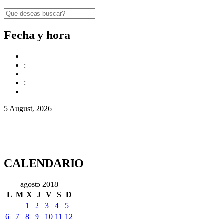
Fecha y hora
:
:
5 August, 2026
CALENDARIO
agosto 2018
L
M
X
J
V
S
D
1
2
3
4
5
6
7
8
9
10
11
12