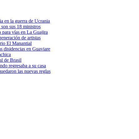
a en la guerra de Ucrania
 son sus 18 ministros
o para vías en La Guajira
eneración de artistas
rio El Manantial
as disidencias en Guaviare
achica
l de Brasil
ndo regresaba a su casa
 quedaron las nuevas reglas