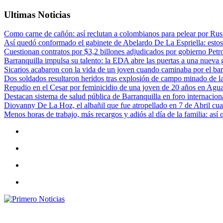
Ultimas Noticias
Como carne de cañón: así reclutan a colombianos para pelear por Rusi
Así quedó conformado el gabinete de Abelardo De La Espriella: estos
Cuestionan contratos por $3,2 billones adjudicados por gobierno Petr
Barranquilla impulsa su talento: la EDA abre las puertas a una nueva g
Sicarios acabaron con la vida de un joven cuando caminaba por el bar
Dos soldados resultaron heridos tras explosión de campo minado de l
Repudio en el Cesar por feminicidio de una joven de 20 años en Agu
Destacan sistema de salud pública de Barranquilla en foro internaciona
Diovanny De La Hoz, el albañil que fue atropellado en 7 de Abril cua
Menos horas de trabajo, más recargos y adiós al día de la familia: así
Primero Noticias
El mejor portal web de noticias de Barranquilla