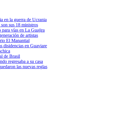
a en la guerra de Ucrania
 son sus 18 ministros
o para vías en La Guajira
eneración de artistas
rio El Manantial
as disidencias en Guaviare
achica
l de Brasil
ndo regresaba a su casa
 quedaron las nuevas reglas