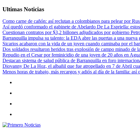
Ultimas Noticias
Como carne de cañón: así reclutan a colombianos para pelear por Rusi
Así quedó conformado el gabinete de Abelardo De La Espriella: estos
Cuestionan contratos por $3,2 billones adjudicados por gobierno Petr
Barranquilla impulsa su talento: la EDA abre las puertas a una nueva g
Sicarios acabaron con la vida de un joven cuando caminaba por el bar
Dos soldados resultaron heridos tras explosión de campo minado de l
Repudio en el Cesar por feminicidio de una joven de 20 años en Agu
Destacan sistema de salud pública de Barranquilla en foro internaciona
Diovanny De La Hoz, el albañil que fue atropellado en 7 de Abril cua
Menos horas de trabajo, más recargos y adiós al día de la familia: así
Primero Noticias
El mejor portal web de noticias de Barranquilla