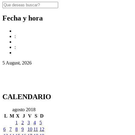
Fecha y hora
:
:
5 August, 2026
CALENDARIO
agosto 2018
L
M
X
J
V
S
D
1
2
3
4
5
6
7
8
9
10
11
12