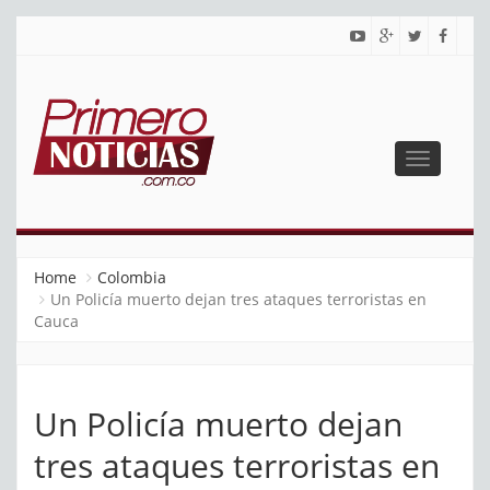
Toggle
navigatio
PRIMERO NOTICIAS
El mejor portal web de noticias de Barranquilla
Home
Colombia
Un Policía muerto dejan tres ataques terroristas en
Cauca
Un Policía muerto dejan
tres ataques terroristas en