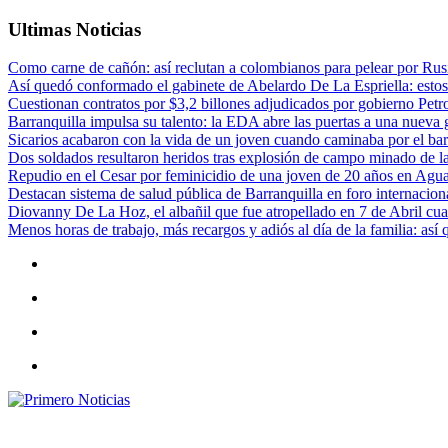
Ultimas Noticias
Como carne de cañón: así reclutan a colombianos para pelear por Rusi
Así quedó conformado el gabinete de Abelardo De La Espriella: estos
Cuestionan contratos por $3,2 billones adjudicados por gobierno Petr
Barranquilla impulsa su talento: la EDA abre las puertas a una nueva g
Sicarios acabaron con la vida de un joven cuando caminaba por el bar
Dos soldados resultaron heridos tras explosión de campo minado de l
Repudio en el Cesar por feminicidio de una joven de 20 años en Agu
Destacan sistema de salud pública de Barranquilla en foro internaciona
Diovanny De La Hoz, el albañil que fue atropellado en 7 de Abril cua
Menos horas de trabajo, más recargos y adiós al día de la familia: así
Primero Noticias
El mejor portal web de noticias de Barranquilla