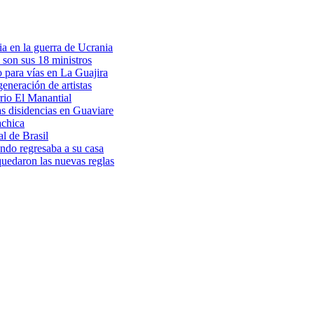
a en la guerra de Ucrania
 son sus 18 ministros
o para vías en La Guajira
eneración de artistas
rio El Manantial
as disidencias en Guaviare
achica
l de Brasil
ndo regresaba a su casa
 quedaron las nuevas reglas