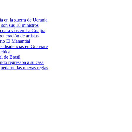
a en la guerra de Ucrania
 son sus 18 ministros
o para vías en La Guajira
eneración de artistas
rio El Manantial
as disidencias en Guaviare
achica
l de Brasil
ndo regresaba a su casa
 quedaron las nuevas reglas