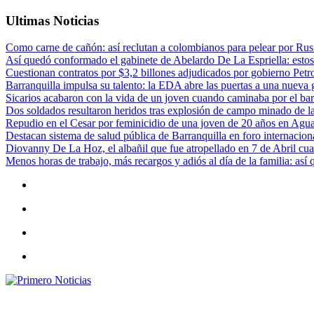
Ultimas Noticias
Como carne de cañón: así reclutan a colombianos para pelear por Rusi
Así quedó conformado el gabinete de Abelardo De La Espriella: estos
Cuestionan contratos por $3,2 billones adjudicados por gobierno Petr
Barranquilla impulsa su talento: la EDA abre las puertas a una nueva g
Sicarios acabaron con la vida de un joven cuando caminaba por el bar
Dos soldados resultaron heridos tras explosión de campo minado de l
Repudio en el Cesar por feminicidio de una joven de 20 años en Agu
Destacan sistema de salud pública de Barranquilla en foro internaciona
Diovanny De La Hoz, el albañil que fue atropellado en 7 de Abril cua
Menos horas de trabajo, más recargos y adiós al día de la familia: así
Primero Noticias
El mejor portal web de noticias de Barranquilla