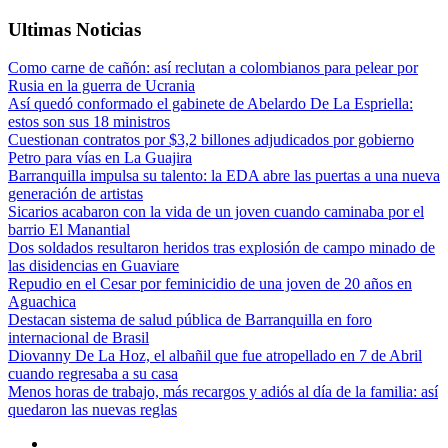
Ultimas Noticias
Como carne de cañón: así reclutan a colombianos para pelear por
Rusia en la guerra de Ucrania
Así quedó conformado el gabinete de Abelardo De La Espriella:
estos son sus 18 ministros
Cuestionan contratos por $3,2 billones adjudicados por gobierno
Petro para vías en La Guajira
Barranquilla impulsa su talento: la EDA abre las puertas a una nueva
generación de artistas
Sicarios acabaron con la vida de un joven cuando caminaba por el
barrio El Manantial
Dos soldados resultaron heridos tras explosión de campo minado de
las disidencias en Guaviare
Repudio en el Cesar por feminicidio de una joven de 20 años en
Aguachica
Destacan sistema de salud pública de Barranquilla en foro
internacional de Brasil
Diovanny De La Hoz, el albañil que fue atropellado en 7 de Abril
cuando regresaba a su casa
Menos horas de trabajo, más recargos y adiós al día de la familia: así
quedaron las nuevas reglas