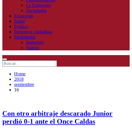
La Entrevista
Tecnologia
Economía
Salud
Política
Denuncia ciudadana
Multimedia
Imágenes
Videos
Home
2018
septiembre
16
Con otro arbitraje descarado Junior
perdió 0-1 ante el Once Caldas