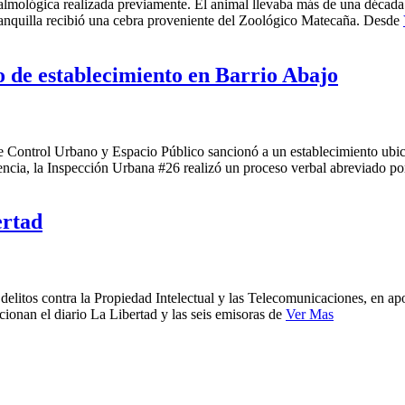
ftalmológica realizada previamente. El animal llevaba más de una déca
ranquilla recibió una cebra proveniente del Zoológico Matecaña. Desde
vo de establecimiento en Barrio Abajo
a de Control Urbano y Espacio Público sancionó a un establecimiento ubi
gencia, la Inspección Urbana #26 realizó un proceso verbal abreviado p
ertad
delitos contra la Propiedad Intelectual y las Telecomunicaciones, en apo
cionan el diario La Libertad y las seis emisoras de
Ver Mas