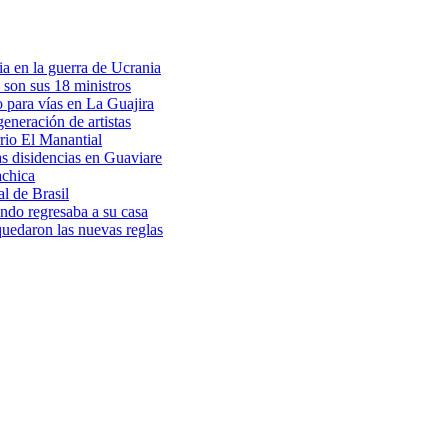
a en la guerra de Ucrania
 son sus 18 ministros
o para vías en La Guajira
eneración de artistas
rio El Manantial
as disidencias en Guaviare
achica
l de Brasil
ndo regresaba a su casa
 quedaron las nuevas reglas