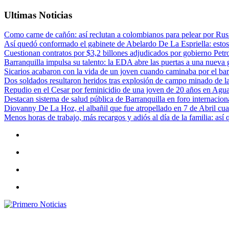
Ultimas Noticias
Como carne de cañón: así reclutan a colombianos para pelear por Rusi
Así quedó conformado el gabinete de Abelardo De La Espriella: estos
Cuestionan contratos por $3,2 billones adjudicados por gobierno Petr
Barranquilla impulsa su talento: la EDA abre las puertas a una nueva g
Sicarios acabaron con la vida de un joven cuando caminaba por el bar
Dos soldados resultaron heridos tras explosión de campo minado de l
Repudio en el Cesar por feminicidio de una joven de 20 años en Agu
Destacan sistema de salud pública de Barranquilla en foro internaciona
Diovanny De La Hoz, el albañil que fue atropellado en 7 de Abril cua
Menos horas de trabajo, más recargos y adiós al día de la familia: así
Primero Noticias
El mejor portal web de noticias de Barranquilla