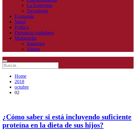
La Entrevista
Tecnologia
Economía
Salud
Política
Denuncia ciudadana
Multimedia
Imágenes
Videos
Home
2018
octubre
02
¿Cómo saber si está incluyendo suficiente
proteína en la dieta de sus hijos?