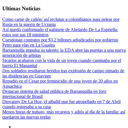
Ultimas Noticias
Como carne de cañón: así reclutan a colombianos para pelear por
Rusia en la guerra de Ucrania
Así quedó conformado el gabinete de Abelardo De La Espriella:
estos son sus 18 ministros
Cuestionan contratos por $3,2 billones adjudicados por gobierno
Petro para vías en La Guajira
Barranquilla impulsa su talento: la EDA abre las puertas a una nueva
generación de artistas
Sicarios acabaron con la vida de un joven cuando caminaba por el
barrio El Manantial
Dos soldados resultaron heridos tras explosión de campo minado de
las disidencias en Guaviare
Repudio en el Cesar por feminicidio de una joven de 20 años en
Aguachica
Destacan sistema de salud pública de Barranquilla en foro
internacional de Brasil
Diovanny De La Hoz, el albañil que fue atropellado en 7 de Abril
cuando regresaba a su casa
Menos horas de trabajo, más recargos y adiós al día de la familia: así
quedaron las nuevas reglas