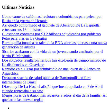
Ultimas Noticias
Como carne de cañón: así reclutan a colombianos para pelear por
Rusia en la guerra de Ucrania
Así quedó conformado el gabinete de Abelardo De La Espriella:
estos son sus 18 ministros
Cuestionan contratos por $3,2 billones adjudicados por gobierno
Petro para vías en La Guajira
Barranquilla impulsa su talento: la EDA abre las puertas a una nueva
generación de artistas
Sicarios acabaron con la vida de un joven cuando caminaba por el
barrio El Manantial
Dos soldados resultaron heridos tras explosión de campo minado de
las disidencias en Guaviare
Repudio en el Cesar por feminicidio de una joven de 20 años en
Aguachica
Destacan sistema de salud pública de Barranquilla en foro
internacional de Brasil
Diovanny De La Hoz, el albañil que fue atropellado en 7 de Abril
cuando regresaba a su casa
Menos horas de trabajo, más recargos y adiós al día de la familia: así
quedaron las nuevas reglas