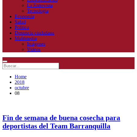
La Entrevista
Tecnologia
Economía
Salud
Política
Denuncia ciudadana
Multimedia
Imágenes
Videos
Home
2018
octubre
08
Fin de semana de buena cosecha para
deportistas del Team Barranquilla