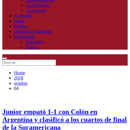
La Entrevista
Tecnologia
Economía
Salud
Política
Denuncia ciudadana
Multimedia
Imágenes
Videos
Home
2018
octubre
04
Junior empató 1-1 con Colón en
Argentina y clasificó a los cuartos de final
de la Suramericana