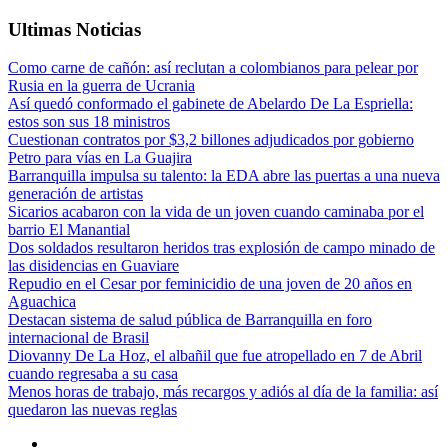
Ultimas Noticias
Como carne de cañón: así reclutan a colombianos para pelear por
Rusia en la guerra de Ucrania
Así quedó conformado el gabinete de Abelardo De La Espriella:
estos son sus 18 ministros
Cuestionan contratos por $3,2 billones adjudicados por gobierno
Petro para vías en La Guajira
Barranquilla impulsa su talento: la EDA abre las puertas a una nueva
generación de artistas
Sicarios acabaron con la vida de un joven cuando caminaba por el
barrio El Manantial
Dos soldados resultaron heridos tras explosión de campo minado de
las disidencias en Guaviare
Repudio en el Cesar por feminicidio de una joven de 20 años en
Aguachica
Destacan sistema de salud pública de Barranquilla en foro
internacional de Brasil
Diovanny De La Hoz, el albañil que fue atropellado en 7 de Abril
cuando regresaba a su casa
Menos horas de trabajo, más recargos y adiós al día de la familia: así
quedaron las nuevas reglas