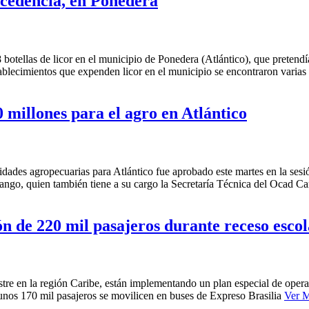
ocedencia, en Ponedera
78 botellas de licor en el municipio de Ponedera (Atlántico), que preten
stablecimientos que expenden licor en el municipio se encontraron varia
millones para el agro en Atlántico
dades agropecuarias para Atlántico fue aprobado este martes en la se
ango, quien también tiene a su cargo la Secretaría Técnica del Ocad Ca
ón de 220 mil pasajeros durante receso esco
restre en la región Caribe, están implementando un plan especial de oper
 unos 170 mil pasajeros se movilicen en buses de Expreso Brasilia
Ver 