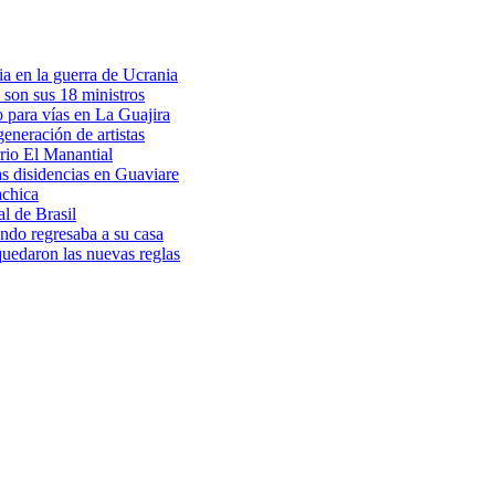
a en la guerra de Ucrania
 son sus 18 ministros
o para vías en La Guajira
eneración de artistas
rio El Manantial
as disidencias en Guaviare
achica
l de Brasil
ndo regresaba a su casa
 quedaron las nuevas reglas