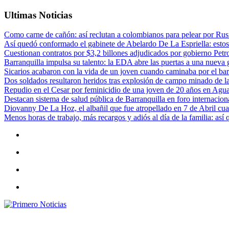
Ultimas Noticias
Como carne de cañón: así reclutan a colombianos para pelear por Rusi
Así quedó conformado el gabinete de Abelardo De La Espriella: estos
Cuestionan contratos por $3,2 billones adjudicados por gobierno Petr
Barranquilla impulsa su talento: la EDA abre las puertas a una nueva g
Sicarios acabaron con la vida de un joven cuando caminaba por el bar
Dos soldados resultaron heridos tras explosión de campo minado de l
Repudio en el Cesar por feminicidio de una joven de 20 años en Agu
Destacan sistema de salud pública de Barranquilla en foro internaciona
Diovanny De La Hoz, el albañil que fue atropellado en 7 de Abril cua
Menos horas de trabajo, más recargos y adiós al día de la familia: así
Primero Noticias
El mejor portal web de noticias de Barranquilla