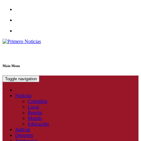
Primero Noticias
El mejor portal web de noticias de Barranquilla
Main Menu
Toggle navigation
Noticias
Colombia
Local
Región
Mundo
Educación
Judicial
Deportes
Tendencias