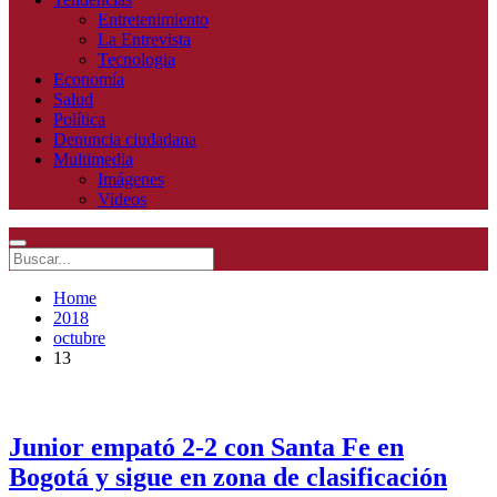
Entretenimiento
La Entrevista
Tecnologia
Economía
Salud
Política
Denuncia ciudadana
Multimedia
Imágenes
Videos
Home
2018
octubre
13
Junior empató 2-2 con Santa Fe en
Bogotá y sigue en zona de clasificación