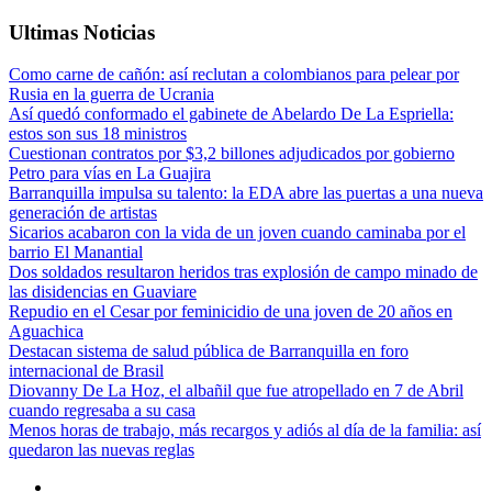
Ultimas Noticias
Como carne de cañón: así reclutan a colombianos para pelear por
Rusia en la guerra de Ucrania
Así quedó conformado el gabinete de Abelardo De La Espriella:
estos son sus 18 ministros
Cuestionan contratos por $3,2 billones adjudicados por gobierno
Petro para vías en La Guajira
Barranquilla impulsa su talento: la EDA abre las puertas a una nueva
generación de artistas
Sicarios acabaron con la vida de un joven cuando caminaba por el
barrio El Manantial
Dos soldados resultaron heridos tras explosión de campo minado de
las disidencias en Guaviare
Repudio en el Cesar por feminicidio de una joven de 20 años en
Aguachica
Destacan sistema de salud pública de Barranquilla en foro
internacional de Brasil
Diovanny De La Hoz, el albañil que fue atropellado en 7 de Abril
cuando regresaba a su casa
Menos horas de trabajo, más recargos y adiós al día de la familia: así
quedaron las nuevas reglas