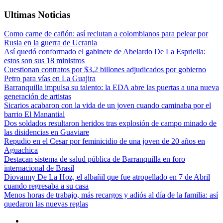
Ultimas Noticias
Como carne de cañón: así reclutan a colombianos para pelear por
Rusia en la guerra de Ucrania
Así quedó conformado el gabinete de Abelardo De La Espriella:
estos son sus 18 ministros
Cuestionan contratos por $3,2 billones adjudicados por gobierno
Petro para vías en La Guajira
Barranquilla impulsa su talento: la EDA abre las puertas a una nueva
generación de artistas
Sicarios acabaron con la vida de un joven cuando caminaba por el
barrio El Manantial
Dos soldados resultaron heridos tras explosión de campo minado de
las disidencias en Guaviare
Repudio en el Cesar por feminicidio de una joven de 20 años en
Aguachica
Destacan sistema de salud pública de Barranquilla en foro
internacional de Brasil
Diovanny De La Hoz, el albañil que fue atropellado en 7 de Abril
cuando regresaba a su casa
Menos horas de trabajo, más recargos y adiós al día de la familia: así
quedaron las nuevas reglas