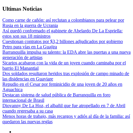
Ultimas Noticias
Como carne de cañón: así reclutan a colombianos para pelear por
Rusia en la guerra de Ucrania
Así quedó conformado el gabinete de Abelardo De La Espriella:
estos son sus 18 ministros
Cuestionan contratos por $3,2 billones adjudicados por gobierno
Petro para vías en La Guajira
Barranquilla impulsa su talento: la EDA abre las puertas a una nueva
generación de artistas
Sicarios acabaron con la vida de un joven cuando caminaba por el
barrio El Manantial
Dos soldados resultaron heridos tras explosión de campo minado de
las disidencias en Guaviare
Repudio en el Cesar por feminicidio de una joven de 20 años en
Aguachica
Destacan sistema de salud pública de Barranquilla en foro
internacional de Brasil
Diovanny De La Hoz, el albañil que fue atropellado en 7 de Abril
cuando regresaba a su casa
Menos horas de trabajo, más recargos y adiós al día de la familia: así
quedaron las nuevas reglas