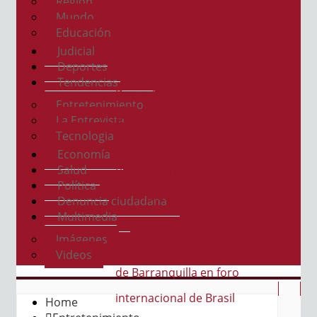
Región
Mundo
Sicarios acabaron con la vida de
Educación
un joven cuando caminaba por el
Judicial
Deportes
barrio El Manantial
Tendencias
Dos soldados resultaron heridos
Entretenimiento
tras explosión de campo minado
La Entrevista
Tecnologia
de las disidencias en Guaviare
Economía
Salud
Repudio en el Cesar por
Política
feminicidio de una joven de 20
Denuncia ciudadana
Multimedia
años en Aguachica
Imágenes
Destacan sistema de salud pública
Videos
de Barranquilla en foro
internacional de Brasil
Home