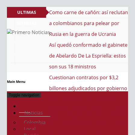
Como carne de cañón: así reclutan
ULTIMAS
a colombianos para pelear por
NOTICIAS
Rusia en la guerra de Ucrania
PRIMERO NOTICIAS
El mejor portal web de noticias de Barranquilla
Así quedó conformado el gabinete
de Abelardo De La Espriella: estos
son sus 18 ministros
Cuestionan contratos por $3,2
Main Menu
billones adjudicados por gobierno
Toggle navigation
Petro para vías en La Guajira
Barranquilla impulsa su talento: la
Noticias
EDA abre las puertas a una nueva
Colombia
Local
generación de artistas