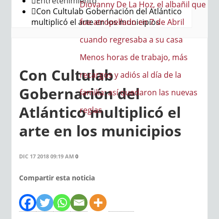
Entretenimiento
Diovanny De La Hoz, el albañil que
Con Cultulab Gobernación del Atlántico
multiplicó el arte en los municipios
fue atropellado en 7 de Abril
cuando regresaba a su casa
Menos horas de trabajo, más
Con Cultulab
recargos y adiós al día de la
Gobernación del
familia: así quedaron las nuevas
Atlántico multiplicó el
reglas
arte en los municipios
DIC 17 2018 09:19 AM
0
Compartir esta noticia