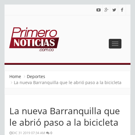
Toggle
navigatio
PRIMERO NOTICIAS
El mejor portal web de noticias de Barranquilla
Home
Deportes
La nueva Barranquilla que le abrió paso a la bicicleta
La nueva Barranquilla que
le abrió paso a la bicicleta
DIC 31 2019 07:34 AM
0