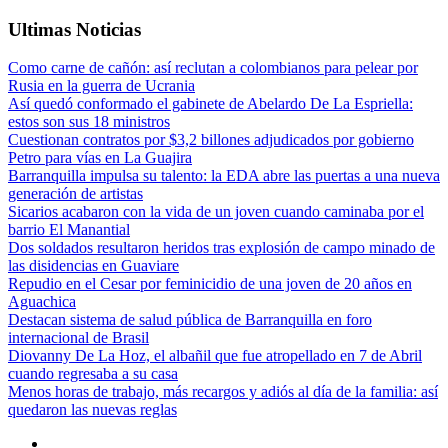
Ultimas Noticias
Como carne de cañón: así reclutan a colombianos para pelear por
Rusia en la guerra de Ucrania
Así quedó conformado el gabinete de Abelardo De La Espriella:
estos son sus 18 ministros
Cuestionan contratos por $3,2 billones adjudicados por gobierno
Petro para vías en La Guajira
Barranquilla impulsa su talento: la EDA abre las puertas a una nueva
generación de artistas
Sicarios acabaron con la vida de un joven cuando caminaba por el
barrio El Manantial
Dos soldados resultaron heridos tras explosión de campo minado de
las disidencias en Guaviare
Repudio en el Cesar por feminicidio de una joven de 20 años en
Aguachica
Destacan sistema de salud pública de Barranquilla en foro
internacional de Brasil
Diovanny De La Hoz, el albañil que fue atropellado en 7 de Abril
cuando regresaba a su casa
Menos horas de trabajo, más recargos y adiós al día de la familia: así
quedaron las nuevas reglas